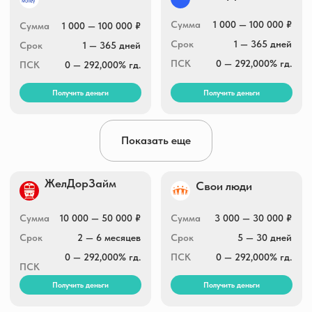
500 — 30 000 ₽
Сумма
5 000 — 100 000 ₽
Сумма
6 — 60 дней
Срок
14 — 364 дней
Срок
0 — 292,000% гд.
ПСК
0 — 292,000% гд.
ПСК
Получить деньги
Получить деньги
Бюджет.ру
ДеньгиМигом
Сумма
1 000 — 30 000 ₽
Сумма
9 000 — 30 000 ₽
Срок
1 — 30 дней
Срок
1 — 30 дней
Показать еще
ПСК
0 — 292,000% гд.
ПСК
0 — 292,000% гд.
Получить деньги
Получить деньги
МедиумСкор
Микроклад
5 000 — 50 000 ₽
Сумма
3 000 — 30 000 ₽
Сумма
10 — 19 дней
Срок
7 — 30 дней
Срок
0 — 292,000% гд.
ПСК
0 — 292,000% гд.
ПСК
Получить деньги
Получить деньги
ЛайкЗайм
Занимательные
финансы