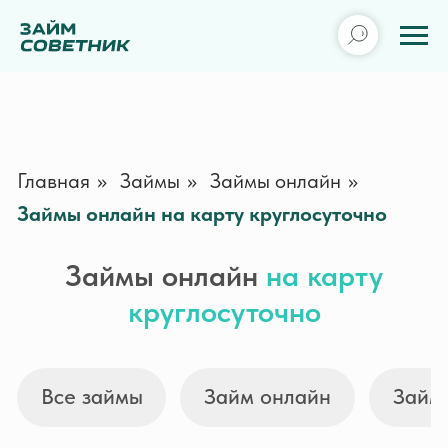
Главная
»
Займы
»
Займы онлайн
»
Займы онлайн на карту круглосуточно
Займы онлайн
на карту
Все займы
Займ онлайн
Займ без отказа
З
круглосуточно
Займер
Webbankir
Сумма
2 000 — 30 000 ₽
Сумма
3 000 — 30 000 ₽
Срок
7 — 30 дней
Срок
1 — 30 дней
ПСК
0 — 292,000% гд.
ПСК
0 — 292,000% гд.