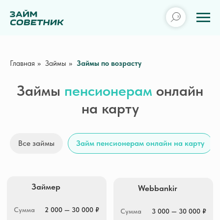
Главная
»
Займы
»
Займы по возрасту
Займы
пенсионерам
онлайн
на карту
Займер
Webbankir
Все займы
Займ пенсионерам онлайн на карту
Сумма
2 000 — 30 000 ₽
Сумма
3 000 — 30 000 ₽
Срок
7 — 30 дней
Срок
1 — 30 дней
ПСК
0 — 292,000% гд.
ПСК
0 — 292,000% гд.
Получить деньги
Получить деньги
Creditplus
MoneyMan