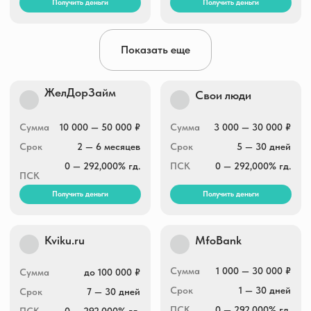
Бюджет.ру
ДеньгиМигом
Показать еще
Сумма
1 000 — 30 000 ₽
Сумма
9 000 — 30 000 ₽
Срок
1 — 30 дней
Срок
1 — 30 дней
ПСК
0 — 292,000% гд.
ПСК
0 — 292,000% гд.
Получить деньги
Получить деньги
МедиумСкор
Микроклад
5 000 — 50 000 ₽
Сумма
3 000 — 30 000 ₽
Сумма
10 — 19 дней
Срок
7 — 30 дней
Срок
0 — 292,000% гд.
ПСК
0 — 292,000% гд.
ПСК
Получить деньги
Получить деньги
ЛайкЗайм
Занимательные
финансы
Сумма
1 000 — 100 000 ₽
Сумма
1 000 — 30 000 ₽
Срок
7 — 365 дней
Срок
5 — 16 дней
ПСК
0 — 292,000% гд.
ПСК
0 — 292,000% гд.
Получить деньги
Получить деньги