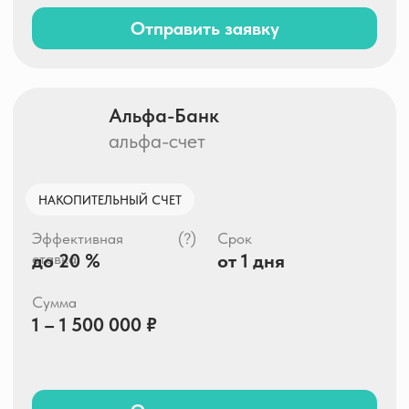
Отправить заявку
Альфа-Банк
альфа-вклад
(?)
Эффективная
Срок
до 20.99 %
92 – 1095 дней
ставка
Сумма
от 10 000 ₽
Отправить заявку
Газпромбанк
накопительный