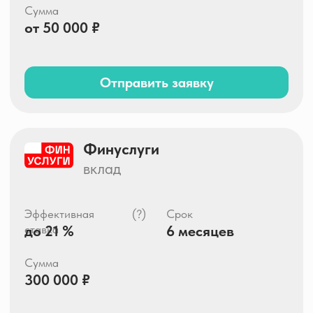
Финуслуги
вклад
(?)
Эффективная
Срок
до 21 %
6 месяцев
ставка
Сумма
300 000 ₽
Отправить заявку
Альфа-Банк
альфа-счет
НАКОПИТЕЛЬНЫЙ СЧЕТ
(?)
Эффективная
Срок
до 20 %
от 1 дня
ставка
Сумма
1 – 1 500 000 ₽