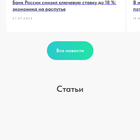
Банк России снизил ключевую ставку до 18 %:
В 
экономика на распутье
по
27.07.2025
19.
Все новости
Статьи