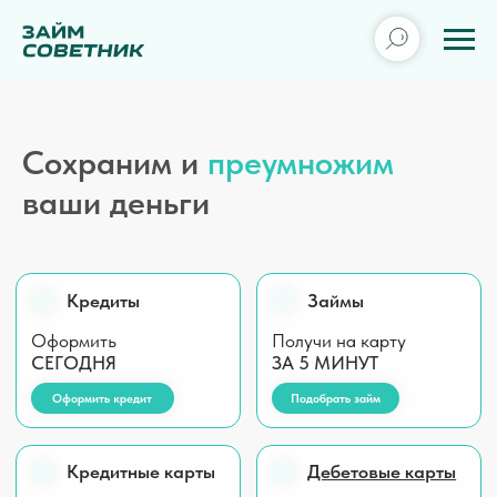
Сохраним и
преумножим
ваши деньги
Кредиты
Займы
Оформить
Получи на карту
СЕГОДНЯ
ЗА 5 МИНУТ
Оформить кредит
Подобрать займ
Кредитные карты
Дебетовые карты
Деньги на
ВЫГОДНЫХ
С
ДОСТАВКОЙ
условиях
КУРЬЕРОМ
Оформи карту
Выбрать карту
Вклады
Ипотека
Под
ВЫСОКИЙ
Информация от