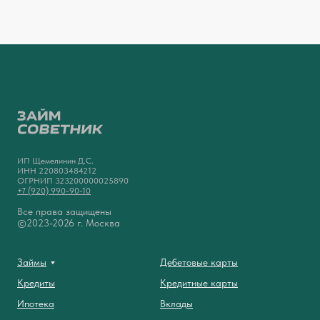
ИП Щемелинин Д.С.
ИНН 220803484212
ОГРНИП 323200000025890
+7 (920) 990-90-10
Все права защищены
©2023-2026 г. Москва
Займы
Дебетовые карты
Кредиты
Кредитные карты
Ипотека
Вклады