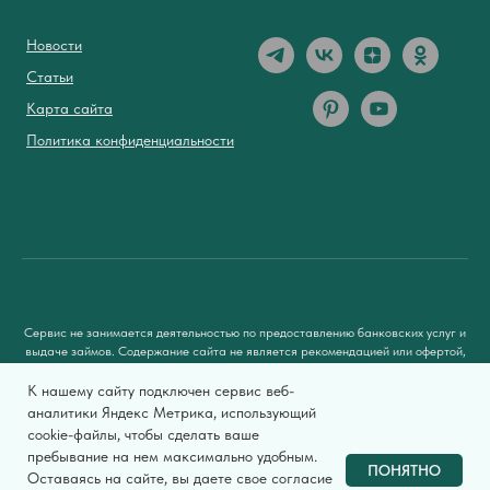
Новости
Статьи
Карта сайта
Политика конфиденциальности
Сервис не занимается деятельностью по предоставлению банковских услуг и
выдаче займов. Содержание сайта не является рекомендацией или офертой,
вся информация носит ознакомительный характер. При использовании
материалов гиперссылка на
zaimsovetnik.ru
обязательна.
К нашему сайту подключен сервис веб-
аналитики Яндекс Метрика, использующий
Мы используем файлы cookie, чтобы предоставить пользователям больше
cookie-файлы, чтобы сделать ваше
возможностей при посещении сайта Займсоветник.ру. Условия использования
пребывание на нем максимально удобным.
смотрите здесь.
ПОНЯТНО
Оставаясь на сайте, вы даете свое согласие