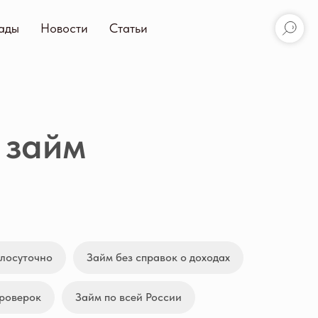
ады
Новости
Статьи
займ
глосуточно
Займ без справок о доходах
проверок
Займ по всей России