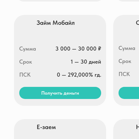
Е-заем
Hurmac
Сумма
Сумма
3 000 — 30 000 ₽
Срок
Срок
5 — 35 дней
ПСК
ПСК
0 — 292,000% гд.
Получить деньги
Получи
Капиталина
MfoBa