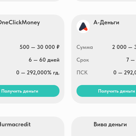
redit
Вива деньги
5 000 — 30 000 ₽
Сумма
1 000 — 40 000 ₽
5 — 30 дней
Срок
7 — 365 дней
0 — 292,000% гд.
ПСК
0 — 292,000% гд.
ть деньги
Получить деньги
nk
BunnyMoney