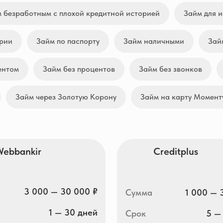
 безработным с плохой кредитной историей
Займ для 
ории
Займ по паспорту
Займ наличными
Зай
ентом
Займ без процентов
Займ без звонков
Займ через Золотую Корону
Займ на карту Момент
kir
Creditplus
3 000 — 30 000 ₽
Сумма
1 000 — 30 000 ₽
1 — 30 дней
Срок
5 — 30 дней
0 — 292,000% гд.
ПСК
0 — 292,000% гд.
ть деньги
Получить деньги