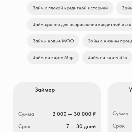
Займ с плохой кредитной историей
Займ
Займ срочно для исправления кредитной ист
Займы новые МФО
Займ с низким проц
Займ на карту Мир
Займ на карту ВТБ
Займер
Webban
Сумма
Сумма
2 000 — 30 000 ₽
Срок
Срок
7 — 30 дней
ПСК
ПСК
0 — 292,000% гд.
Получить деньги
Получи