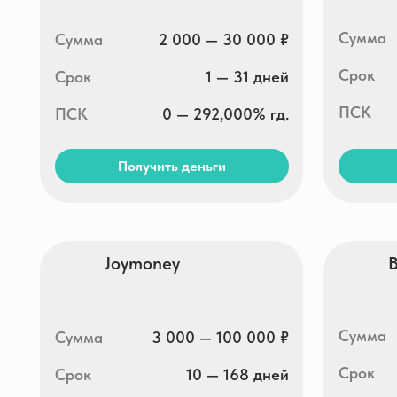
Joymoney
Boostr
Сумма
Сумма
3 000 — 100 000 ₽
Срок
Срок
10 — 168 дней
ПСК
ПСК
0 — 292,000% гд.
Получить деньги
Получи
Быстроденьги online
Eqvaza
Сумма
Сумма
3 000 — 100 000 ₽