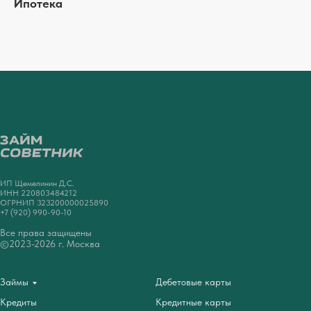
Ипотека
ИП Щемелинин Д.С.
ИНН 220803484212
ОГРНИП 323200000025890
+7 (920) 990-90-10
Все права защищены
©2023-2026 г. Москва
Займы
Дебетовые карты
Кредиты
Кредитные карты