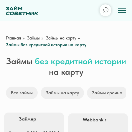
Главная
»
Займы
»
Займы на карту
»
Займы без кредитной истории на карту
Займы
без кредитной истории
на карту
Займер
Webbankir
Все займы
Займы на карту
Займы срочно
Сумма
2 000 — 30 000 ₽
Сумма
3 000 — 30 000 ₽
Срок
7 — 30 дней
Срок
1 — 30 дней
ПСК
0 — 292,000% гд.
ПСК
0 — 292,000% гд.
Получить деньги
Получить деньги
Creditplus
MoneyMan