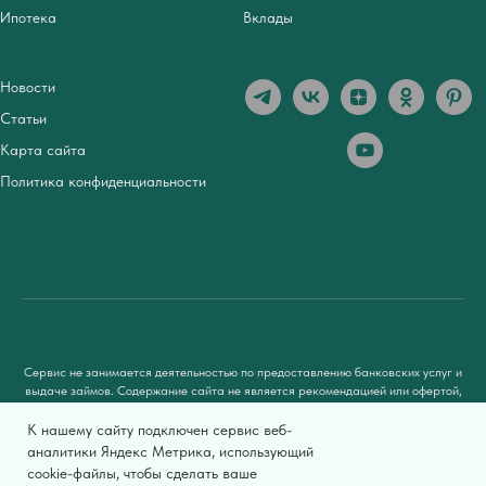
Ипотека
Вклады
Новости
Статьи
Карта сайта
Политика конфиденциальности
Сервис не занимается деятельностью по предоставлению банковских услуг и
выдаче займов. Содержание сайта не является рекомендацией или офертой,
вся информация носит ознакомительный характер. При использовании
материалов гиперссылка на
zaimsovetnik.ru
обязательна.
К нашему сайту подключен сервис веб-
аналитики Яндекс Метрика, использующий
Мы используем файлы cookie, чтобы предоставить пользователям больше
cookie-файлы, чтобы сделать ваше
возможностей при посещении сайта Займсоветник.ру. Условия использования