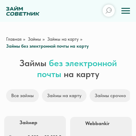
Главная
»
Займы
»
Займы на карту
»
Займы без электронной почты на карту
Займы
без электронной
почты
на карту
Займер
Webbankir
Все займы
Займы на карту
Займы срочно
Сумма
2 000 — 30 000 ₽
Сумма
3 000 — 30 000 ₽
Срок
7 — 30 дней
Срок
1 — 30 дней
ПСК
0 — 292,000% гд.
ПСК
0 — 292,000% гд.
Получить деньги
Получить деньги
Creditplus
MoneyMan