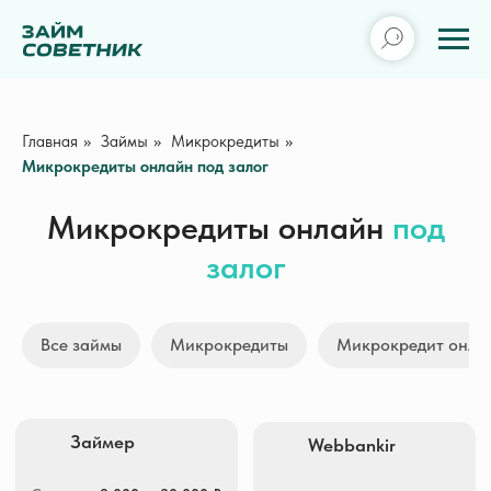
Главная
»
Займы
»
Микрокредиты
»
Микрокредиты онлайн под залог
Микрокредиты онлайн
под
залог
Займер
Webbankir
Все займы
Микрокредиты
Микрокредит онла
Сумма
2 000 — 30 000 ₽
Сумма
3 000 — 30 000 ₽
Срок
7 — 30 дней
Срок
1 — 30 дней
ПСК
0 — 292,000% гд.
ПСК
0 — 292,000% гд.
Получить деньги
Получить деньги
Creditplus
MoneyMan