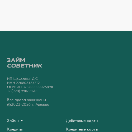
ИП Щемелинин Д.С.
ИНН 220803484212
ОГРНИП 323200000025890
+7 (920) 990-90-10
Все права защищены
©2023-2026 г. Москва
Займы
Дебетовые карты
Кредиты
Кредитные карты