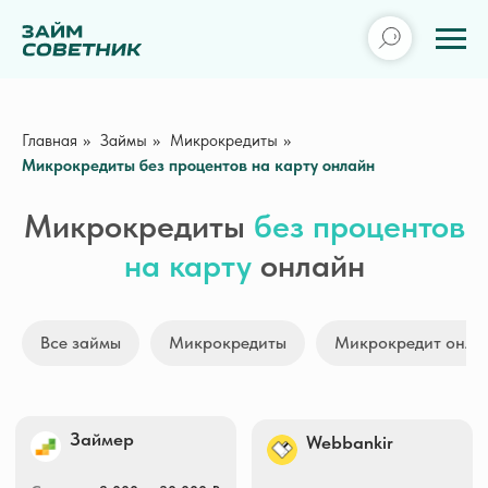
Главная
»
Займы
»
Микрокредиты
»
Микрокредиты без процентов на карту онлайн
Микрокредиты
без процентов
на карту
онлайн
Займер
Webbankir
Все займы
Микрокредиты
Микрокредит онла
Сумма
2 000 — 30 000 ₽
Сумма
3 000 — 30 000 ₽
Срок
7 — 30 дней
Срок
1 — 30 дней
ПСК
0 — 292,000% гд.
ПСК
0 — 292,000% гд.
Получить деньги
Получить деньги
Creditplus
MoneyMan