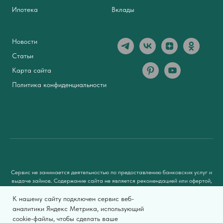
Ипотека
Вклады
Новости
Статьи
Карта сайта
Политика конфиденциальности
Сервис не занимается деятельностью по предоставлению банковских услуг и
выдаче займов. Содержание сайта не является рекомендацией или офертой,
вся информация носит ознакомительный характер. При использовании
материалов гиперссылка на
zaimsovetnik.ru
обязательна.
К нашему сайту подключен сервис веб-
аналитики Яндекс Метрика, использующий
Мы используем файлы cookie, чтобы предоставить пользователям больше
cookie-файлы, чтобы сделать ваше
возможностей при посещении сайта Займсоветник.ру. Условия использования