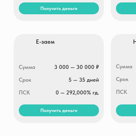
Получить деньги
Получи
Капиталина
MfoBa
Сумма
Сумма
1 000 — 30 000 ₽
Срок
Срок
1 — 30 дней
ПСК
ПСК
0 — 292,000% гд.
Получить деньги
Получи
Кекас.ру
Кэшма