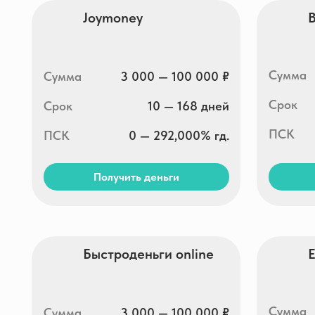
Получить деньги
Получи
Быстроденьги online
Eqvaza
Сумма
Сумма
3 000 — 100 000 ₽
Срок
Срок
1 — 30 дней
ПСК
ПСК
0 — 292,000% гд.
Получить деньги
Получи
Займ Мобайл
OneCl