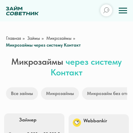
Главная
»
Займы
»
Микрозаймы
»
Микрозаймы через систему Контакт
Микрозаймы
через систему
Контакт
Займер
Webbankir
Все займы
Микрозаймы
Микрозайм без отка
Сумма
2 000 — 30 000 ₽
Сумма
3 000 — 30 000 ₽
Срок
7 — 30 дней
Срок
1 — 30 дней
ПСК
0 — 292,000% гд.
ПСК
0 — 292,000% гд.
Получить деньги
Получить деньги
Creditplus
MoneyMan