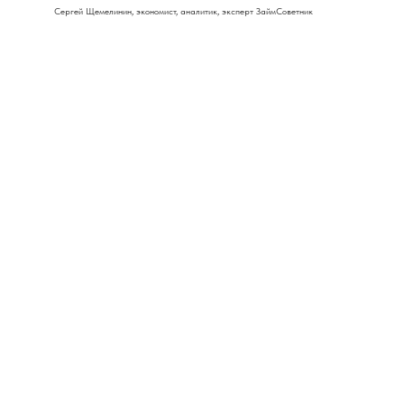
Сергей Щемелинин, экономист, аналитик, эксперт ЗаймСоветник